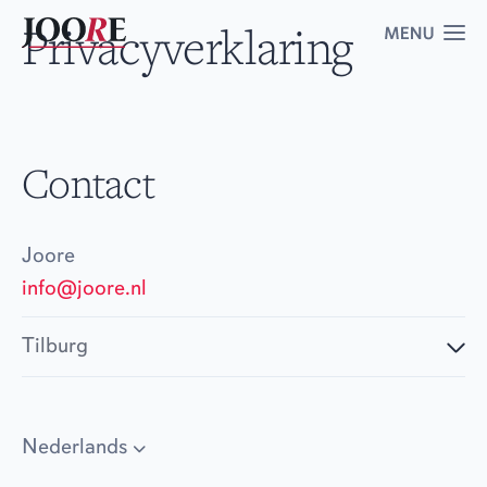
Privacyverklaring
DIENSTEN
Accountancy
Contact
Belastingadvies
Joore
Consultancy
info@joore.nl
ESG
Tilburg
LEER MEER
Nederlands
Over ons