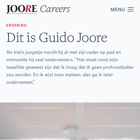
ERVARING
Dit is Guido Joore
Vacatures
5
Over ons
Als klein jongetje mocht hij al met zijn vader op pad en
ontmoette hij veel ondernemers. “Het moet rond mijn
twaalfde geweest zijn dat ik inzag dat ik geen profvoetballer
Ervaringen
zou worden. En ik wist toen meteen: dan ga ik later
ondernemen.”
Contact
Corporate website