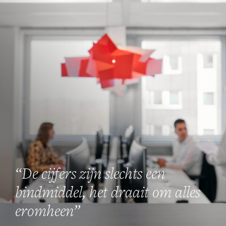
“De cijfers zijn slechts een
bindmiddel, het draait om alles
eromheen”